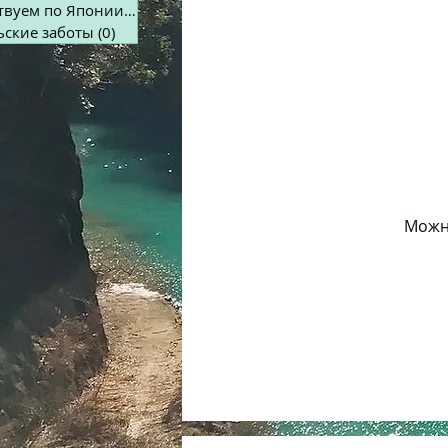
Путешествуем по Японии
(0)
0 постов
ьские заботы
(0)
0 постов
Можно