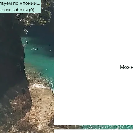
Путешествуем по Японии
(0)
0 постов
ьские заботы
(0)
0 постов
Можно