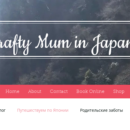
rafty Mum in Jap
Home
About
Contact
Book Online
Shop
лог
Путешествуем по Японии
Родительские заботы